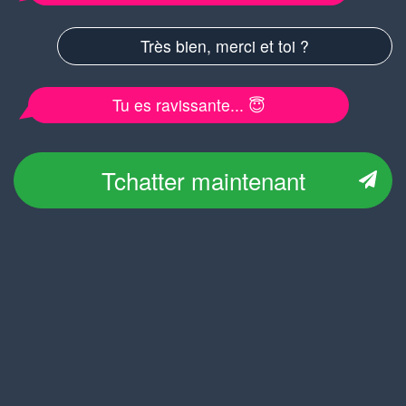
Très bien, merci et toi ?
Tu es ravissante... 😇
Tchatter maintenant