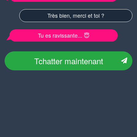
Très bien, merci et toi ?
Tu es ravissante... 😇
Tchatter maintenant