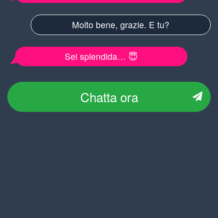
Molto bene, grazie. E tu?
Sei splendida… 😇
Chatta ora