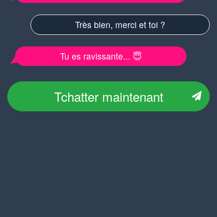
Très bien, merci et toi ?
Tu es ravissante... 😇
Tchatter maintenant